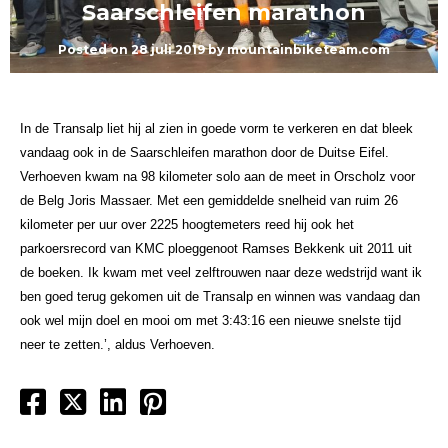
Saarschleifen marathon
Posted on
28 juli 2019
by
mountainbiketeam.com
In de Transalp liet hij al zien in goede vorm te verkeren en dat bleek
vandaag ook in de Saarschleifen marathon door de Duitse Eifel.
Verhoeven kwam na 98 kilometer solo aan de meet in Orscholz voor
de Belg Joris Massaer. Met een gemiddelde snelheid van ruim 26
kilometer per uur over 2225 hoogtemeters reed hij ook het
parkoersrecord van KMC ploeggenoot Ramses Bekkenk uit 2011 uit
de boeken. Ik kwam met veel zelftrouwen naar deze wedstrijd want ik
ben goed terug gekomen uit de Transalp en winnen was vandaag dan
ook wel mijn doel en mooi om met 3:43:16 een nieuwe snelste tijd
neer te zetten.’, aldus Verhoeven.