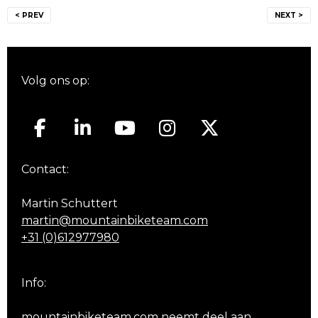
Bericht
< PREV
NEXT >
navigatie
Volg ons op:
Contact:
Martin Schuttert
martin@mountainbiketeam.com
+31 (0)612977980
Info:
mountainbiketeam.com neemt deel aan