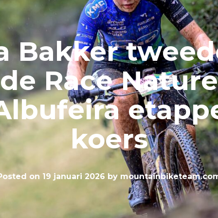
a Bakker tweed
de Race Nature
Albufeira etapp
koers
Posted on
19 januari 2026
by
mountainbiketeam.co