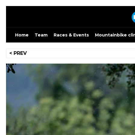
Skip
to
content
Home
Team
Races & Events
Mountainbike cli
Bericht
< PREV
navigatie