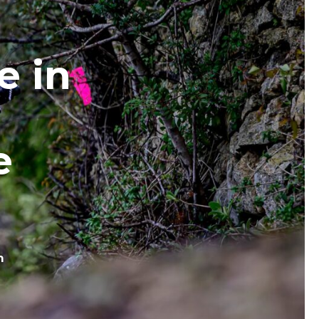
e in
e
m