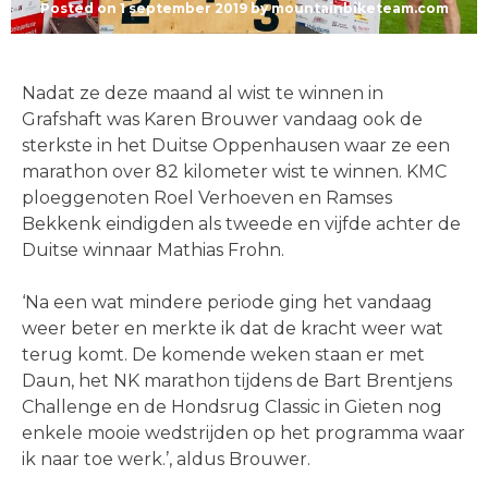
Posted on
1 september 2019
by
mountainbiketeam.com
Nadat ze deze maand al wist te winnen in
Grafshaft was Karen Brouwer vandaag ook de
sterkste in het Duitse Oppenhausen waar ze een
marathon over 82 kilometer wist te winnen. KMC
ploeggenoten Roel Verhoeven en Ramses
Bekkenk eindigden als tweede en vijfde achter de
Duitse winnaar Mathias Frohn.
‘Na een wat mindere periode ging het vandaag
weer beter en merkte ik dat de kracht weer wat
terug komt. De komende weken staan er met
Daun, het NK marathon tijdens de Bart Brentjens
Challenge en de Hondsrug Classic in Gieten nog
enkele mooie wedstrijden op het programma waar
ik naar toe werk.’, aldus Brouwer.