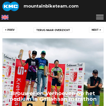
Skip
mountainbiketeam.com
to
content
Bericht
< PREV
NEXT >
TERUG NAAR OVERZICHT
navigatie
Brouwer en Verhoeven op het
podium in Gallahaan marathon