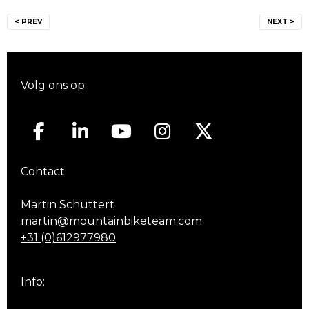
Bericht
< PREV
NEXT >
navigatie
Volg ons op:
Contact:
Martin Schuttert
martin@mountainbiketeam.com
+31 (0)612977980
Info: