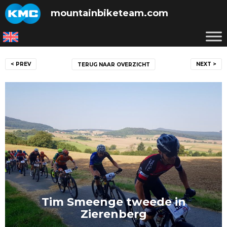
Skip
mountainbiketeam.com
to
content
Bericht
< PREV
NEXT >
TERUG NAAR OVERZICHT
navigatie
Tim Smeenge tweede in
Zierenberg