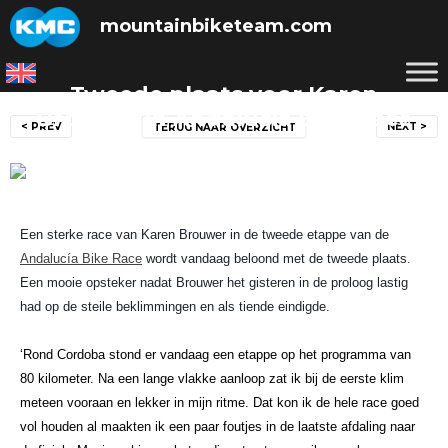
Skip
mountainbiketeam.com
to
content
Tweede plaats voor Karen
Bericht
Brouwer in Andalucia Bike Race
< PREV
NEXT >
TERUG NAAR OVERZICHT
navigatie
Posted on
27 februari 2017
by
mountainbiketeam.com
Een sterke race van Karen Brouwer in de tweede etappe van de
Andalucía Bike Race
wordt vandaag beloond met de tweede plaats.
Een mooie opsteker nadat Brouwer het gisteren in de proloog lastig
had op de steile beklimmingen en als tiende eindigde.
‘Rond Cordoba stond er vandaag een etappe op het programma van
80 kilometer. Na een lange vlakke aanloop zat ik bij de eerste klim
meteen vooraan en lekker in mijn ritme. Dat kon ik de hele race goed
vol houden al maakten ik een paar foutjes in de laatste afdaling naar