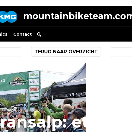
mountainbiketeam.co
nics
Contact
TERUG NAAR OVERZICHT
ransalp: etappe