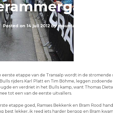
erammergau – I
Posted on
14 juli 2012
by
mountainbiketeam.com
e eerste etappe van de Transalp wordt in de stromende r
Bulls rijders Karl Platt en Tim Böhme, leggen zodoend
eugde en verdriet in het Bulls kamp, want Thomas Dietsc
e tot een van de eerste uitvallers.
eerste etappe goed, Ramses Bekkenk en Bram Rood hand
g best lekker, ik reed iets harder bergop en Bram kwam 