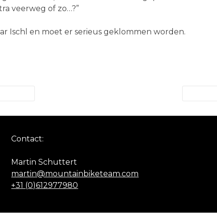
ra veerweg of zo…?”
ar Ischl en moet er serieus geklommen worden.
Contact:
Martin Schuttert
martin@mountainbiketeam.com
+31 (0)612977980