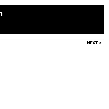
m
NEXT >
 1