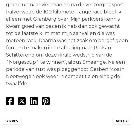
groep uit naar vier man en na de verzorgingspost
halverwege de 100 kilometer lange race bleef ik
alleen met Granberg over. Mijn parkoers kennis
kwam goed van pas en ik heb dan ook gewacht
tot de laatste klim met mijn aanval en die was
meteen raak. Daarna was het zaak om bergaf geen
fouten te maken in de afdaling naar Rjukan.
Schitterend om deze finale wedstrijd van de
´Norgescup´ te winnen.’, aldus Smeenge. Na een
periode van rust was ploeggenoot Gerben Mos in
Noorwegen ook weer in competitie en eindigde
twaalfde.
Bericht
< PREV
NEXT >
navigatie