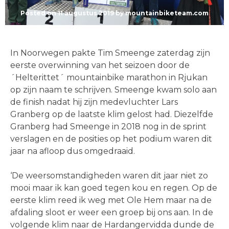
Posted on
11 augustus 2019
by
mountainbiketeam.com
In Noorwegen pakte Tim Smeenge zaterdag zijn
eerste overwinning van het seizoen door de
´Helterittet´ mountainbike marathon in Rjukan
op zijn naam te schrijven. Smeenge kwam solo aan
de finish nadat hij zijn medevluchter Lars
Granberg op de laatste klim gelost had. Diezelfde
Granberg had Smeenge in 2018 nog in de sprint
verslagen en de posities op het podium waren dit
jaar na afloop dus omgedraaid.
‘De weersomstandigheden waren dit jaar niet zo
mooi maar ik kan goed tegen kou en regen. Op de
eerste klim reed ik weg met Ole Hem maar na de
afdaling sloot er weer een groep bij ons aan. In de
volgende klim naar de Hardangervidda dunde de