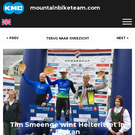
Skip
mountainbiketeam.com
to
content
Bericht
< PREV
NEXT >
TERUG NAAR OVERZICHT
navigatie
Tim Smeenge wint Helterittet in
Rjukan