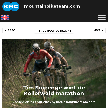
Skip
mountainbiketeam.com
to
content
Bericht
< PREV
NEXT >
TERUG NAAR OVERZICHT
navigatie
Tim Smeenge wint de
Kellerwald marathon
Posted on
23 april 2023
by
mountainbiketeam.com