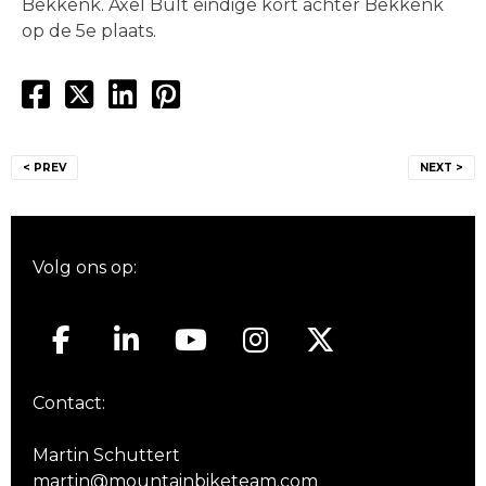
Bekkenk. Axel Bult eindige kort achter Bekkenk
op de 5e plaats.
Bericht
< PREV
NEXT >
navigatie
Volg ons op:
Contact:
Martin Schuttert
martin@mountainbiketeam.com