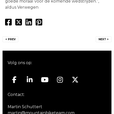
goede moraal voor de komende wedstrijden.”,
aldus Verwegen
Bericht
< PREV
NEXT >
navigatie
Volg ons op:
Contact:
Martin Schuttert
martin@mountainbiketeam.com