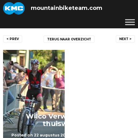
Skip
mountainbiketeam.com
to
content
Bericht
< PREV
NEXT >
TERUG NAAR OVERZICHT
navigatie
Wilco Verwegen wint in
thuiswedstrijd
Posted on
22 augustus 2010
by
mountainbiketeam.com