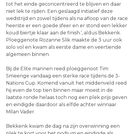
tot het einde geconcentreerd te blijven en daar
niet lek te rijden. Een geslaagd initiatief deze
wedstrijd en zowel tijdens als na afloop van de race
heerste er een goede sfeer en er stond een lekker
koud biertje klaar aan de finish.’, aldus Bekkenk.
Ploeggenote Rozanne Slik maakte de 3 uur ook
solo vol en kwam als eerste dame en veertiende
algemeen binnen.
Bij de Elite mannen reed ploeggenoot Tim
Smeenge vandaag een sterke race tijdens de 3-
Nations Cup. Komend vanuit het middenveld reed
hij even de top tien binnen maar moest in de
laatste ronde helaas toch nog een plek prijs geven
en eindigde daardoor als elfde achter winnaar
Milan Vader.
Bekkenk kwam de dag na zijn overwinning een
plek te kort voor het podium en eindigde als