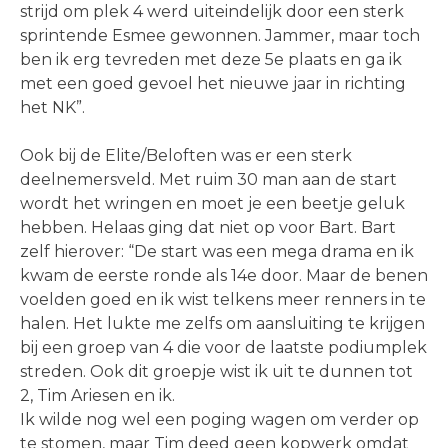
strijd om plek 4 werd uiteindelijk door een sterk
sprintende Esmee gewonnen. Jammer, maar toch
ben ik erg tevreden met deze 5e plaats en ga ik
met een goed gevoel het nieuwe jaar in richting
het NK”.
Ook bij de Elite/Beloften was er een sterk
deelnemersveld. Met ruim 30 man aan de start
wordt het wringen en moet je een beetje geluk
hebben. Helaas ging dat niet op voor Bart. Bart
zelf hierover: “De start was een mega drama en ik
kwam de eerste ronde als 14e door. Maar de benen
voelden goed en ik wist telkens meer renners in te
halen. Het lukte me zelfs om aansluiting te krijgen
bij een groep van 4 die voor de laatste podiumplek
streden. Ook dit groepje wist ik uit te dunnen tot
2, Tim Ariesen en ik.
Ik wilde nog wel een poging wagen om verder op
te stomen, maar Tim deed geen kopwerk omdat