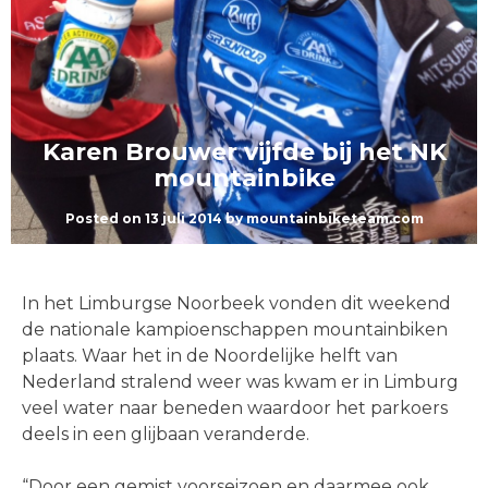
Karen Brouwer vijfde bij het NK
mountainbike
Posted on
13 juli 2014
by
mountainbiketeam.com
In het Limburgse Noorbeek vonden dit weekend
de nationale kampioenschappen mountainbiken
plaats. Waar het in de Noordelijke helft van
Nederland stralend weer was kwam er in Limburg
veel water naar beneden waardoor het parkoers
deels in een glijbaan veranderde.
“Door een gemist voorseizoen en daarmee ook