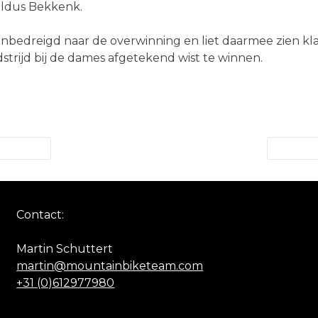
 aldus Bekkenk.
 onbedreigd naar de overwinning en liet daarmee zien kl
trijd bij de dames afgetekend wist te winnen.
Contact:
Martin Schuttert
martin@mountainbiketeam.com
+31 (0)612977980