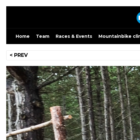
Skip
to
content
Home
Team
Races & Events
Mountainbike cli
Bericht
< PREV
navigatie