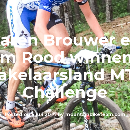
aren Brouwer 
am Rood winnen
akelaarsland M
Challenge
Posted on
5 juli 2014
by
mountainbiketeam.com