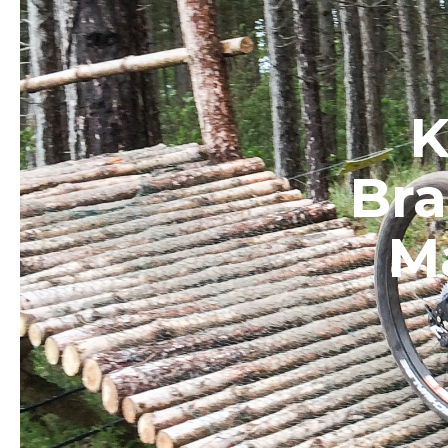
K
Br
M