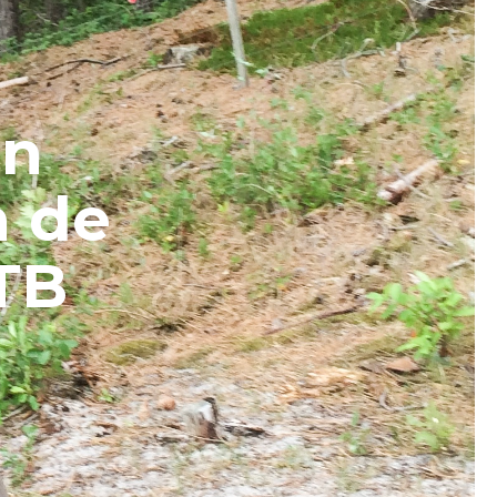
en
 de
TB