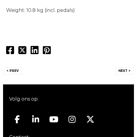
Weight: 10.8 kg (incl. pedals)
Bericht
< PREV
NEXT >
navigatie
Volg ons op: