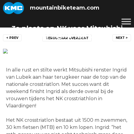
Skip
mountainbiketeam.com
to
content
3e plaats op NK voor Mitsubishi
Bericht
renster Ingrid van Lubek
< PREV
NEXT >
TERUG NAAR OVERZICHT
navigatie
Posted on
27 augustus 2012
by
mountainbiketeam.com
In alle rust en stilte werkt Mitsubishi renster Ingrid
van Lubek aan haar terugkeer naar de top van de
nationale crosstriatlon. Met succes want dit
weekend finisht Ingrid als derde overal bij de
vrouwen tijdens het NK crosstriathlon in
Vlaardingen!
Het NK crosstriatlon bestaat uit 1500 m zwemmen,
30 km fietsen (MTB) en 10 km lopen. Ingrid: “het