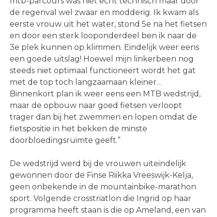
mtb-parcours was niet echt technisch maar door
de regenval wel zwaar en modderig. Ik kwam als
eerste vrouw uit het water, stond 5e na het fietsen
en door een sterk looponderdeel ben ik naar de
3e plek kunnen op klimmen. Eindelijk weer eens
een goede uitslag! Hoewel mijn linkerbeen nog
steeds niet optimaal functioneert wordt het gat
met de top toch langzaamaan kleiner…
Binnenkort plan ik weer eens een MTB wedstrijd,
maar de opbouw naar goed fietsen verloopt
trager dan bij het zwemmen en lopen omdat de
fietspositie in het bekken de minste
doorbloedingsruimte geeft.”
De wedstrijd werd bij de vrouwen uiteindelijk
gewonnen door de Finse Riikka Vreeswijk-Kelja,
geen onbekende in de mountainbike-marathon
sport. Volgende crosstriatlon die Ingrid op haar
programma heeft staan is die op Ameland, een van