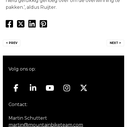
hield gelukkig genoeg over om de overwinning te
pakken.’, aldus Ruijter.
Bericht
< PREV
NEXT >
navigatie
Volg ons op:
Contact:
Martin Schuttert
martin@mountainbiketeam.com