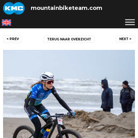
Skip
mountainbiketeam.com
to
content
Bericht
< PREV
NEXT >
TERUG NAAR OVERZICHT
navigatie