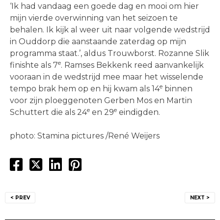
‘Ik had vandaag een goede dag en mooi om hier
mijn vierde overwinning van het seizoen te
behalen. Ik kijk al weer uit naar volgende wedstrijd
in Ouddorp die aanstaande zaterdag op mijn
programma staat.’, aldus Trouwborst. Rozanne Slik
e
finishte als 7
. Ramses Bekkenk reed aanvankelijk
vooraan in de wedstrijd mee maar het wisselende
e
tempo brak hem op en hij kwam als 14
binnen
voor zijn ploeggenoten Gerben Mos en Martin
e
e
Schuttert die als 24
en 29
eindigden.
photo: Stamina pictures /René Weijers
Bericht
< PREV
NEXT >
navigatie