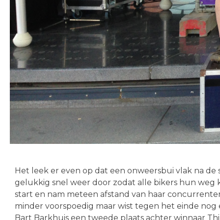
Het leek er even op dat een onweersbui vlak na de 
gelukkig snel weer door zodat alle bikers hun we
start en nam meteen afstand van haar concurrenten
minder voorspoedig maar wist tegen het einde nog e
Bart Barkhuis een tweede plaats achter winnaar Thij