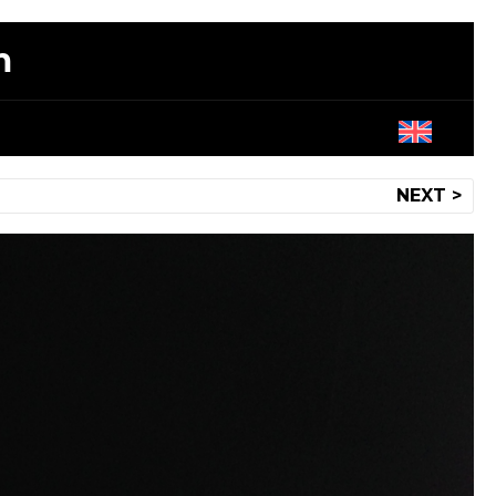
m
NEXT >