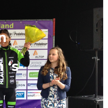
n
 ‘s-