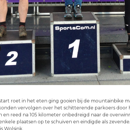
start roet in het eten ging gooien bij de mountainbike 
g konden vervolgen over het schitterende parkoers doo
 en reed na 105 kilometer onbedreigd naar de overwin
nkele plaatsen op te schuiven en eindigde als zevende.
s Wolsink.