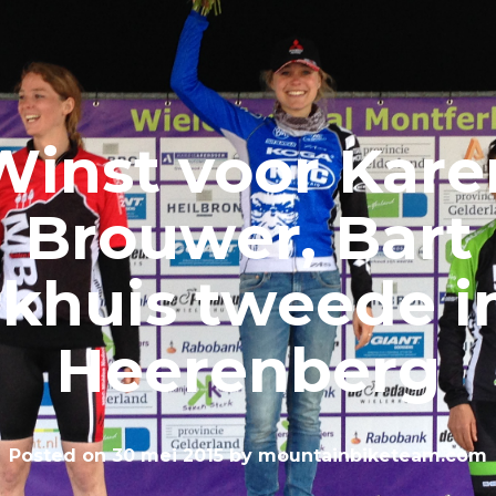
Winst voor Kare
Brouwer, Bart
khuis tweede in
Heerenberg
Posted on
30 mei 2015
by
mountainbiketeam.com