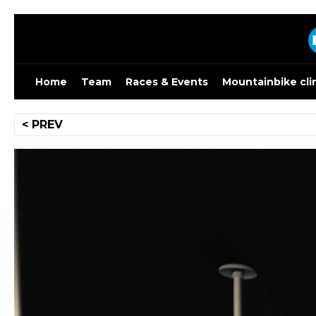
Skip
to
content
Home
Team
Races & Events
Mountainbike cli
Bericht
< PREV
navigatie