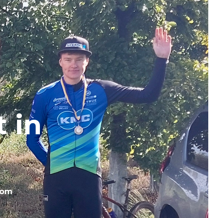
 in
com