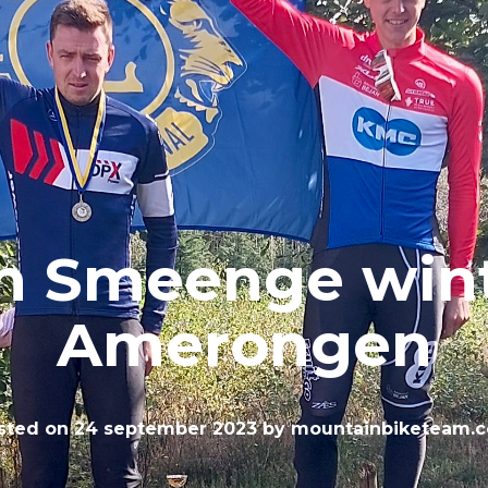
m Smeenge wint
Amerongen
sted on
24 september 2023
by
mountainbiketeam.