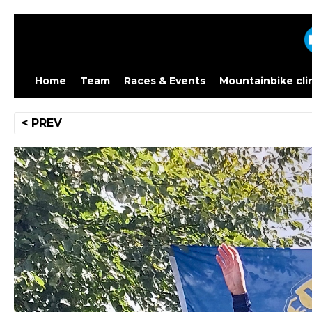
Skip
to
content
Home
Team
Races & Events
Mountainbike cli
Bericht
< PREV
navigatie