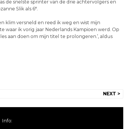
de snelste sprinter van de drie achtervolgers en
e
anne Slik als 6
.
n klim versneld en reed ik weg en wist mijn
elte waar ik vorig jaar Nederlands Kampioen werd. Op
es aan doen om mijn titel te prolongeren.’, aldus
NEXT >
Info: