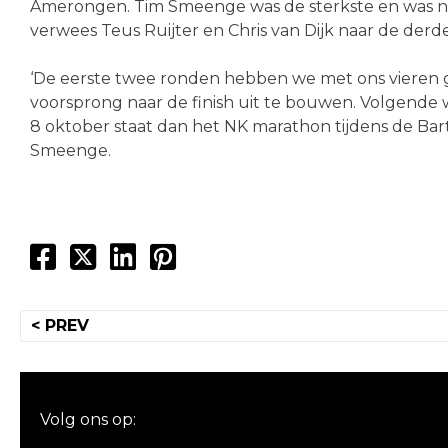
Amerongen. Tim Smeenge was de sterkste en was na 
verwees Teus Ruijter en Chris van Dijk naar de derd
‘De eerste twee ronden hebben we met ons vieren ge
voorsprong naar de finish uit te bouwen. Volgende we
8 oktober staat dan het NK marathon tijdens de Bart 
Smeenge.
Bericht
< PREV
navigatie
Volg ons op: