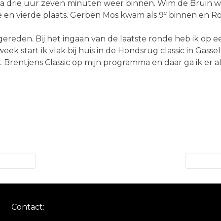
drie uur zeven minuten weer binnen. Wim de Bruin was 
e
e en vierde plaats. Gerben Mos kwam als 9
binnen en Roz
reden. Bij het ingaan van de laatste ronde heb ik op ee
ek start ik vlak bij huis in de Hondsrug classic in Gass
Brentjens Classic op mijn programma en daar ga ik er all
Contact: