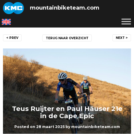
Skip
mountainbiketeam.com
to
content
Bericht
< PREV
NEXT >
TERUG NAAR OVERZICHT
navigatie
Teus Ruijter en Paul Häuser 21e
in de Cape Epic
Posted on
28 maart 2025
by
mountainbiketeam.com