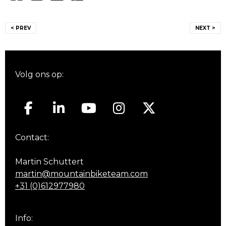
Bericht
< PREV
NEXT >
navigatie
Volg ons op:
Contact:
Martin Schuttert
martin@mountainbiketeam.com
+31 (0)612977980
Info: