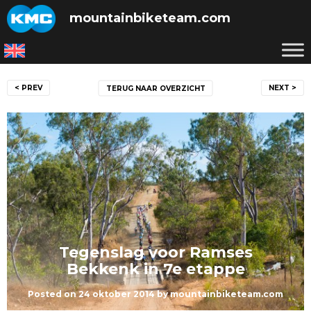
Skip
mountainbiketeam.com
to
content
Bericht
< PREV
NEXT >
TERUG NAAR OVERZICHT
navigatie
Tegenslag voor Ramses
Bekkenk in 7e etappe
Posted on
24 oktober 2014
by
mountainbiketeam.com