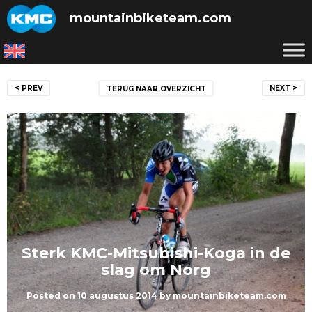
Skip
mountainbiketeam.com
to
content
Bericht
< PREV
NEXT >
TERUG NAAR OVERZICHT
navigatie
Sterk KMC-Mitsubishi-Koga in de
slag om Norg
Posted on
10 augustus 2014
by
mountainbiketeam.com