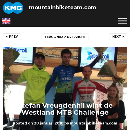
Skip
mountainbiketeam.com
to
content
Bericht
< PREV
NEXT >
TERUG NAAR OVERZICHT
navigatie
Stefan Vreugdenhil wint de
Westland MTB Challenge
Posted on
28 januari 2018
by
mountainbiketeam.com