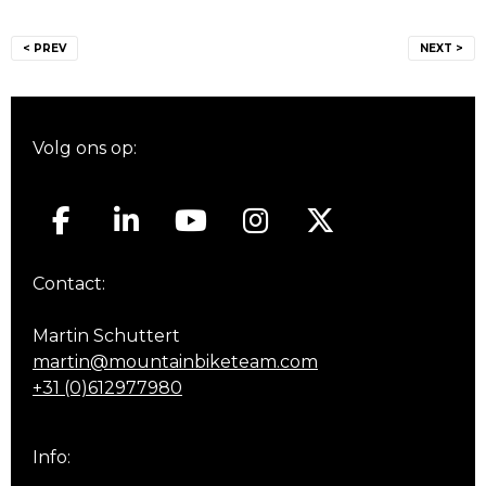
Bericht
< PREV
NEXT >
navigatie
Volg ons op:
Contact:
Martin Schuttert
martin@mountainbiketeam.com
+31 (0)612977980
Info: