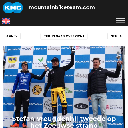
Skip
mountainbiketeam.com
to
content
Bericht
< PREV
NEXT >
TERUG NAAR OVERZICHT
navigatie
Stefan Vreugdenhil tweede op
het Zeeuwse strand