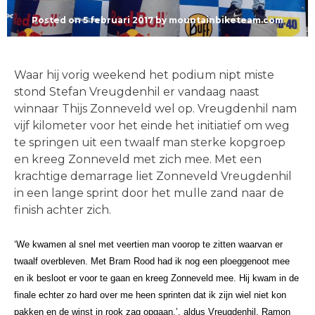
Posted on
5 februari 2017
by
mountainbiketeam.com
Waar hij vorig weekend het podium nipt miste
stond Stefan Vreugdenhil er vandaag naast
winnaar Thijs Zonneveld wel op. Vreugdenhil nam
vijf kilometer voor het einde het initiatief om weg
te springen uit een twaalf man sterke kopgroep
en kreeg Zonneveld met zich mee. Met een
krachtige demarrage liet Zonneveld Vreugdenhil
in een lange sprint door het mulle zand naar de
finish achter zich.
‘We kwamen al snel met veertien man voorop te zitten waarvan er
twaalf overbleven. Met Bram Rood had ik nog een ploeggenoot mee
en ik besloot er voor te gaan en kreeg Zonneveld mee. Hij kwam in de
finale echter zo hard over me heen sprinten dat ik zijn wiel niet kon
pakken en de winst in rook zag opgaan.’, aldus Vreugdenhil. Ramon