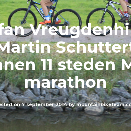
fan Vreugdenhi
Martin Schutter
nnen 11 steden 
marathon
osted on
7 september 2014
by
mountainbiketeam.c