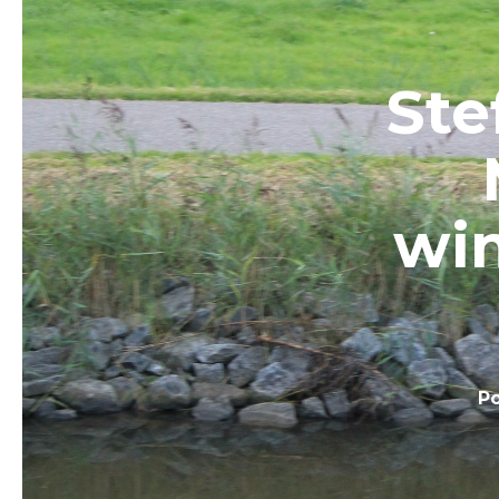
Ste
wi
P