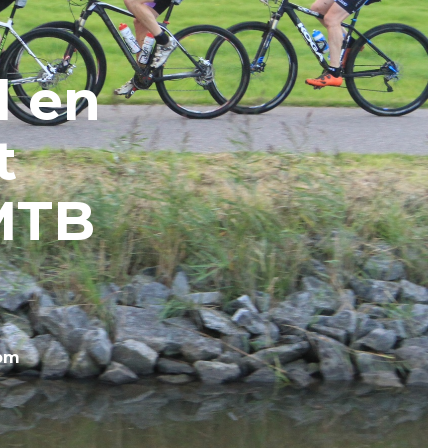
l en
t
MTB
om