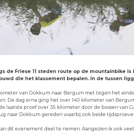
gs de Friese 11 steden route op de mountainbike is
ebouwd die het klassement bepalen. In de tussen l
ilometer van Dokkum naar Bergum met tegen het einde e
gen. De dag erna ging het over 140 kilometer van Bergum
 de laatste proef over 35 kilometer door de bossen van G
rug naar Dokkum gereden waarbij ook beide tijdsproev
dit evenement deel te nemen. Aangezien ik ook veel op 