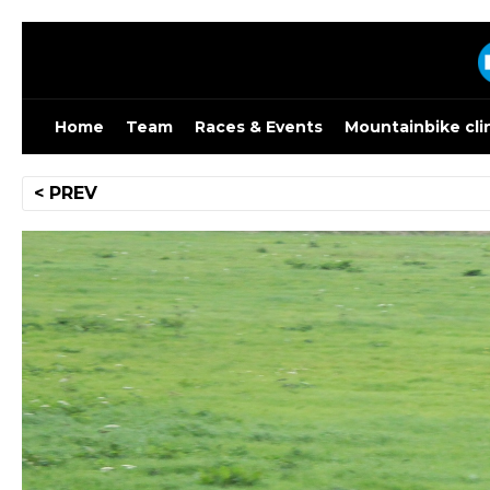
Skip
to
content
Home
Team
Races & Events
Mountainbike cli
Bericht
< PREV
navigatie