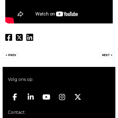
Bericht
< PREV
NEXT >
navigatie
Volg ons op:
Contact: