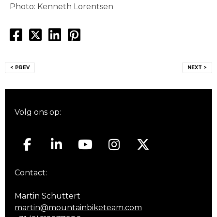
Photo: Kenneth Lorentsen
Bericht
< PREV
NEXT >
navigatie
Volg ons op:
Contact:
Martin Schuttert
martin@mountainbiketeam.com