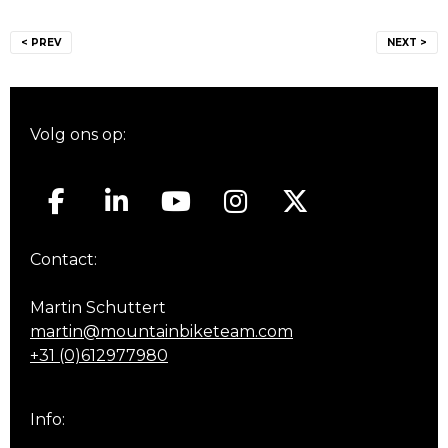
Bericht
< PREV
NEXT >
navigatie
Volg ons op:
Contact:
Martin Schuttert
martin@mountainbiketeam.com
+31 (0)612977980
Info: