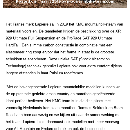
Posted on
1 maart 2019
by
mountainbiketeam.com
Het Franse merk Lapierre zal in 2019 het KMC mountainbiketeam van
materiaal voorzien. De teamleden krijgen de beschikking over de XR
929 Ultimate Full Suspension en de ProRace SAT 929 Ultimate
HardTail. Een slimme carbon constructie in combinatie met een
elastomeer ring zorgt ervoor dat het frame in staat is de grootste
schokken te absorberen. Deze unieke SAT (Shock Absorption
Technology) techniek gebruikt Lapierre ook voor extra comfort tijdens
langere afstanden in haar Pulsium raceframes.
‘Met de bovengenoemde Lapierre mountainbike modellen kunnen we
de op prestatie gerichte cross country en marathon georiënteerde
klant perfect bedienen. Het KMC team is in die disciplines met
voormalig Nederlands kampioen marathon Ramses Bekkenk en Bram
Rood zichtbaar aanwezig en we kijken uit naar de samenwerking met
het team. Lapierre biedt daarnaast ook modellen met meer veerweg
voor All Mountain en Enduro gebruik en ook de beginnende