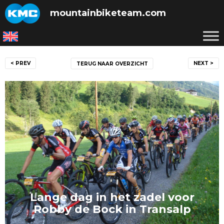
Skip
mountainbiketeam.com
to
content
Bericht
< PREV
NEXT >
TERUG NAAR OVERZICHT
navigatie
Lange dag in het zadel voor
Robby de Bock in Transalp