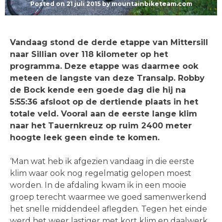
Posted on
21 juli 2015
by
mountainbiketeam.com
Vandaag stond de derde etappe van Mittersill
naar Sillian over 118 kilometer op het
programma. Deze etappe was daarmee ook
meteen de langste van deze Transalp. Robby
de Bock kende een goede dag die hij na
5:55:36 afsloot op de dertiende plaats in het
totale veld. Vooral aan de eerste lange klim
naar het Tauernkreuz op ruim 2400 meter
hoogte leek geen einde te komen.
‘Man wat heb ik afgezien vandaag in die eerste
klim waar ook nog regelmatig gelopen moest
worden. In de afdaling kwam ik in een mooie
groep terecht waarmee we goed samenwerkend
het snelle middendeel aflegden. Tegen het einde
werd het weer lastiger met kort klim en daalwerk