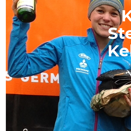
K
St
Ke