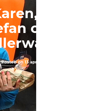
aren, Ramses 
efan op podium 
llerwald marat
Posted on
13 april 2014
by
mountainbiketeam.com