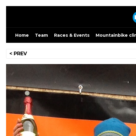
Skip
to
content
Home
Team
Races & Events
Mountainbike cli
Bericht
< PREV
navigatie