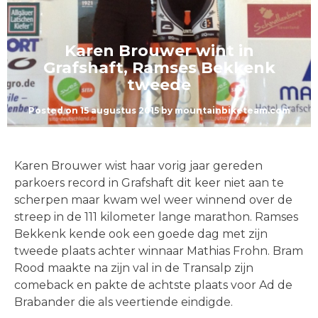
Karen Brouwer wint in
Grafshaft, Ramses Bekkenk
tweede
Posted on
15 augustus 2015
by
mountainbiketeam.com
Karen Brouwer wist haar vorig jaar gereden
parkoers record in Grafshaft dit keer niet aan te
scherpen maar kwam wel weer winnend over de
streep in de 111 kilometer lange marathon. Ramses
Bekkenk kende ook een goede dag met zijn
tweede plaats achter winnaar Mathias Frohn. Bram
Rood maakte na zijn val in de Transalp zijn
comeback en pakte de achtste plaats voor Ad de
Brabander die als veertiende eindigde.