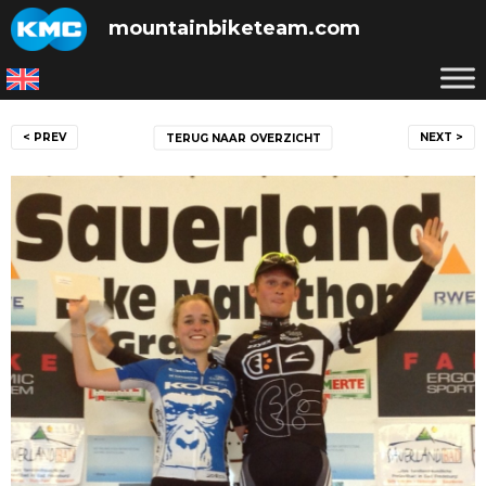
Skip
mountainbiketeam.com
to
content
Bericht
< PREV
NEXT >
TERUG NAAR OVERZICHT
navigatie