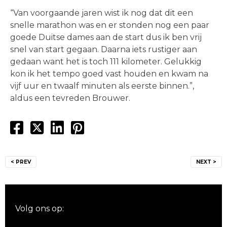
“Van voorgaande jaren wist ik nog dat dit een
snelle marathon was en er stonden nog een paar
goede Duitse dames aan de start dus ik ben vrij
snel van start gegaan. Daarna iets rustiger aan
gedaan want het is toch 111 kilometer. Gelukkig
kon ik het tempo goed vast houden en kwam na
vijf uur en twaalf minuten als eerste binnen.”,
aldus een tevreden Brouwer.
Bericht
< PREV
NEXT >
navigatie
Volg ons op: