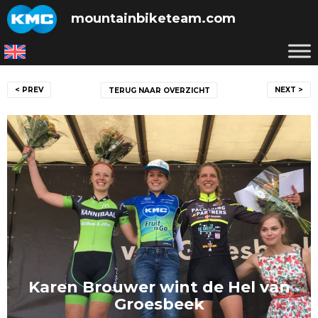
Skip
mountainbiketeam.com
to
content
Bericht
< PREV
NEXT >
TERUG NAAR OVERZICHT
navigatie
Karen Brouwer wint de Hel van
Groesbeek