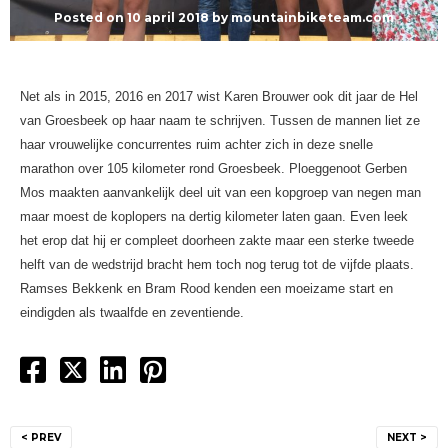
Posted on
10 april 2018
by
mountainbiketeam.com
Net als in 2015, 2016 en 2017 wist Karen Brouwer ook dit jaar de Hel
van Groesbeek op haar naam te schrijven. Tussen de mannen liet ze
haar vrouwelijke concurrentes ruim achter zich in deze snelle
marathon over 105 kilometer rond Groesbeek. Ploeggenoot Gerben
Mos maakten aanvankelijk deel uit van een kopgroep van negen man
maar moest de koplopers na dertig kilometer laten gaan. Even leek
het erop dat hij er compleet doorheen zakte maar een sterke tweede
helft van de wedstrijd bracht hem toch nog terug tot de vijfde plaats.
Ramses Bekkenk en Bram Rood kenden een moeizame start en
eindigden als twaalfde en zeventiende.
Bericht
< PREV
NEXT >
navigatie