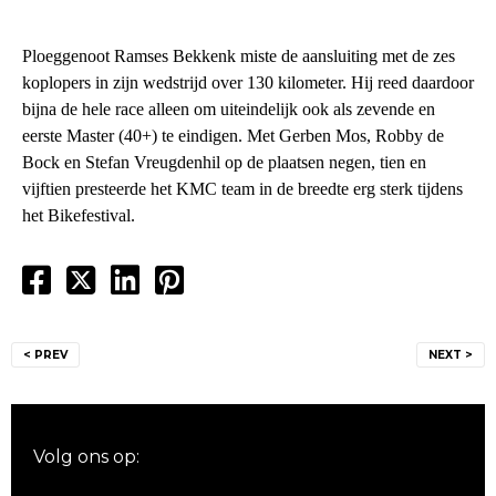
Ploeggenoot Ramses Bekkenk miste de aansluiting met de zes
koplopers in zijn wedstrijd over 130 kilometer. Hij reed daardoor
bijna de hele race alleen om uiteindelijk ook als zevende en
eerste Master (40+) te eindigen. Met Gerben Mos, Robby de
Bock en Stefan Vreugdenhil op de plaatsen negen, tien en
vijftien presteerde het KMC team in de breedte erg sterk tijdens
het Bikefestival.
Bericht
< PREV
NEXT >
navigatie
Volg ons op: