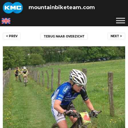
Skip
mountainbiketeam.com
to
content
Bericht
< PREV
NEXT >
TERUG NAAR OVERZICHT
navigatie