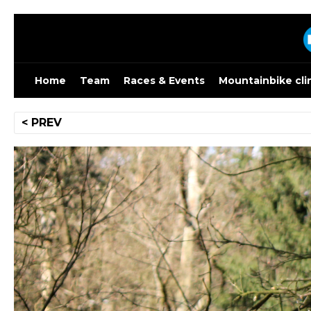
Skip
to
content
Home
Team
Races & Events
Mountainbike cli
Bericht
< PREV
navigatie