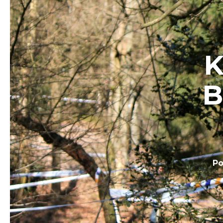
K
B
Po