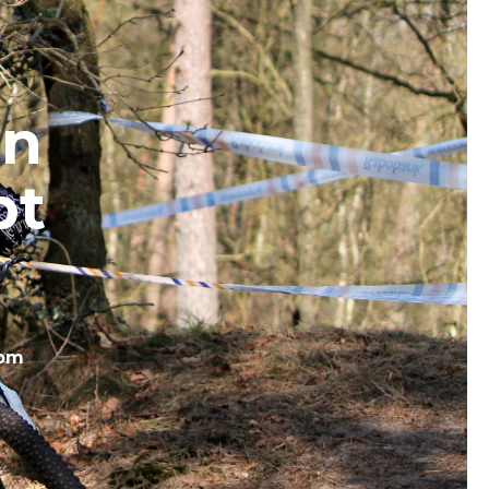
en
pt
com