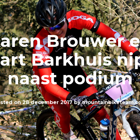
aren Brouwer 
art Barkhuis ni
naast podium
sted on
28 december 2017
by
mountainbiketeam.