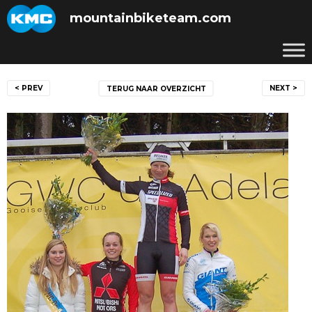
Skip
mountainbiketeam.com
to
content
Bericht
< PREV
NEXT >
TERUG NAAR OVERZICHT
navigatie