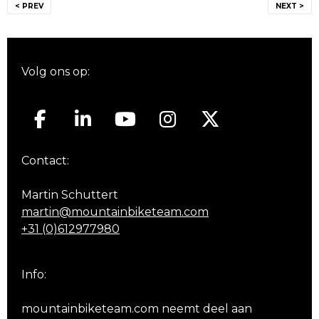
< PREV
NEXT >
navigatie
Volg ons op:
Contact:
Martin Schuttert
martin@mountainbiketeam.com
+31 (0)612977980
Info:
mountainbiketeam.com neemt deel aan