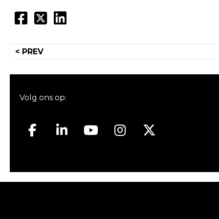
Bericht
< PREV
navigatie
Volg ons op: