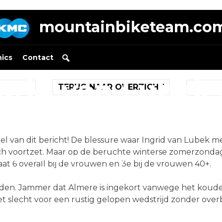
mountainbiketeam.co
nics
Contact
grid van Lubek
TERUG NAAR OVERZICHT
weg terug
itel van dit bericht! De blessure waar Ingrid van Lubek
ich voortzet. Maar op de beruchte winterse zomerzondag v
Posted on
5 juni 2012
by
mountainbiketeam.com
at 6 overall bij de vrouwen en 3e bij de vrouwen 40+.
rijden. Jammer dat Almere is ingekort vanwege het koud
 niet slecht voor een rustig gelopen wedstrijd zonder ov