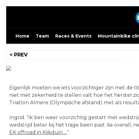
Skip
to
content
Home
Team
Races & Events
Mountainbike cli
In
Bericht
< PREV
navigatie
Eigenlijk moeten we iets voorzichtiger zijn met de t
niet met zekerheid te stellen valt hoe het herstel z
Triatlon Almere (Olympische afstand) met als resulta
Ingrid: “Ik ben weer voorzichtig gestart met wedst
wedstrijd beter bij het trage been past. 6e overall,
EK offroad in Kijkduin….
“