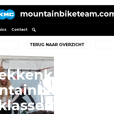
mountainbiketeam.co
nics
Contact
TERUG NAAR OVERZICHT
ekkenk kan Lot
tainbikestran
klassement nie