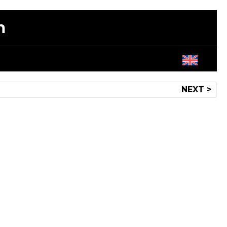
m
NEXT >
to
drace
t