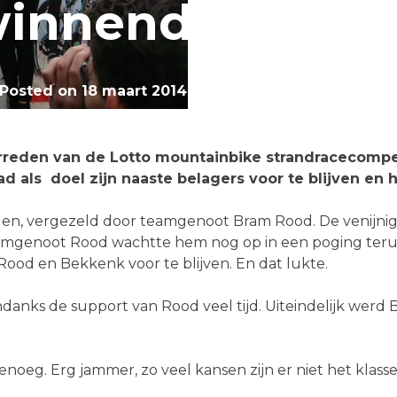
innend afsluit
Posted on
18 maart 2014
by
mountainbiketeam.co
erreden van de Lotto mountainbike strandracecompe
d als doel zijn naaste belagers voor te blijven en 
ngen, vergezeld door teamgenoot Bram Rood. De venijni
eamgenoot Rood wachtte hem nog op in een poging terug
ood en Bekkenk voor te blijven. En dat lukte.
anks de support van Rood veel tijd. Uiteindelijk werd
noeg. Erg jammer, zo veel kansen zijn er niet het klass