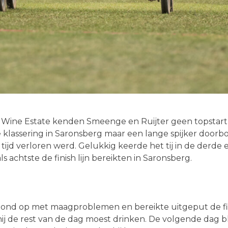
t Wine Estate kenden Smeenge en Ruijter geen topstart 
 klassering in Saronsberg maar een lange spijker doorb
d verloren werd. Gelukkig keerde het tij in de derde
s achtste de finish lijn bereikten in Saronsberg.
stond op met maagproblemen en bereikte uitgeput de fin
j de rest van de dag moest drinken. De volgende dag ble