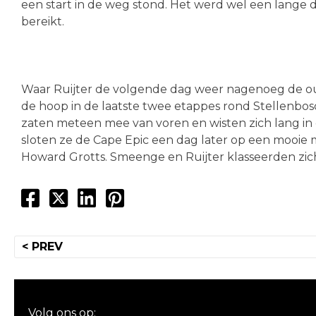
een start in de weg stond. Het werd wel een lange
bereikt.
Waar Ruijter de volgende dag weer nagenoeg de ou
de hoop in de laatste twee etappes rond Stellenbo
zaten meteen mee van voren en wisten zich lang in 
sloten ze de Cape Epic een dag later op een mooie
Howard Grotts. Smeenge en Ruijter klasseerden zich
Bericht
< PREV
navigatie
Volg ons op: