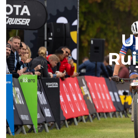
U
Rui