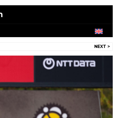
m
NEXT >