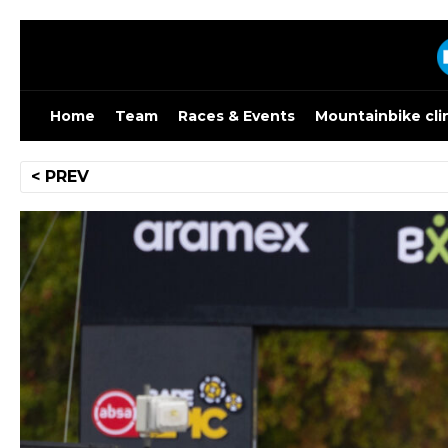
Skip
to
content
Home
Team
Races & Events
Mountainbike cli
Bericht
< PREV
navigatie