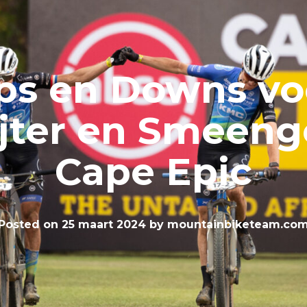
ps en Downs vo
jter en Smeeng
Cape Epic
Posted on
25 maart 2024
by
mountainbiketeam.co