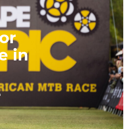
or
e in
m