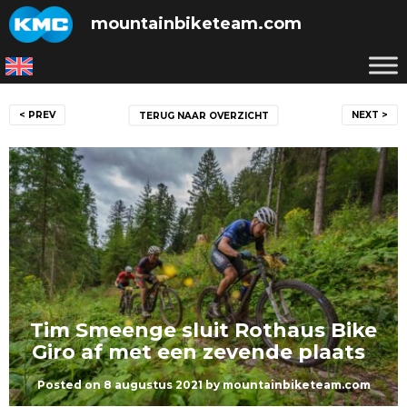
Skip
mountainbiketeam.com
to
content
Bericht
< PREV
NEXT >
TERUG NAAR OVERZICHT
navigatie
Tim Smeenge sluit Rothaus Bike
Giro af met een zevende plaats
Posted on
8 augustus 2021
by
mountainbiketeam.com