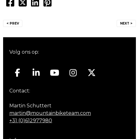
Bericht
< PREV
NEXT >
navigatie
Volg ons op:
Contact:
Martin Schuttert
martin@mountainbiketeam.com
+31 (0)612977980