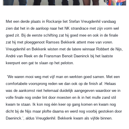
Met een derde plaats in Rockanje liet Stefan Vreugdenhil vandaag
zien dat het in de aanloop naar het NK strandrace met zijn vorm wel
goed zit. Bij de eerste schifting zat hij goed mee en ook in de finale
zat hij met ploeggenoot Ramses Bekkenk attent mee van voren.
Vreugdenhil en Bekkenk wisten met de latere winnaar Robbert de Nijs,
André van Reek en de Fransman Benoit Daeninck bij het laatste
keerpunt een gat te slaan op het peloton.
‘We waren mooi weg met vijf man en werkten goed samen. Met een
comfortabele voorsprong reden we dan ook op de finish af. Helaas
was de aankomst niet helemaal duidelijk aangegeven waardoor we in
volle finale nog onder lint door moesten en ik in het mulle zand stil
kwam te staan. Ik kon nog één keer op gang komen en kwam nog
dicht bij de Nijs maar plofte daarna en werd nog voorbij gestoken door
Daeninck.’, aldus Vreugdenhil. Bekkenk kwam als vijfde binnen.