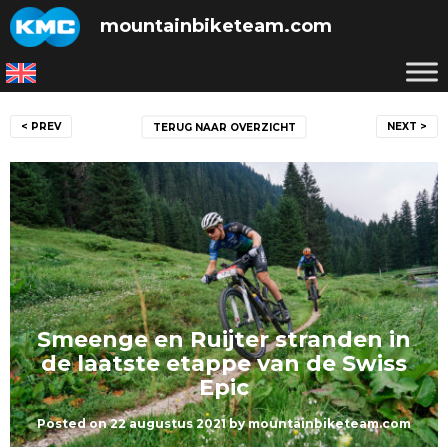
Skip
mountainbiketeam.com
to
content
Bericht
< PREV
NEXT >
TERUG NAAR OVERZICHT
navigatie
Smeenge en Ruijter stranden in
de laatste etappe van de Swiss
Epic
Posted on
22 augustus 2021
by
mountainbiketeam.com