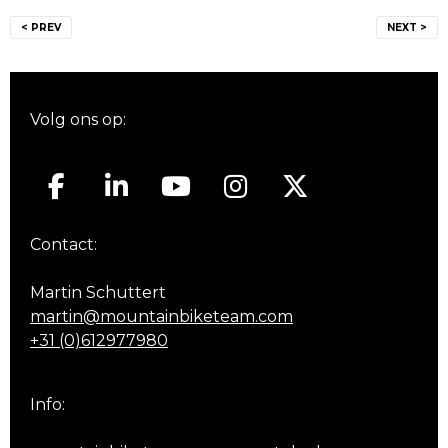
Bericht
< PREV
NEXT >
navigatie
Volg ons op:
Contact:
Martin Schuttert
martin@mountainbiketeam.com
+31 (0)612977980
Info: