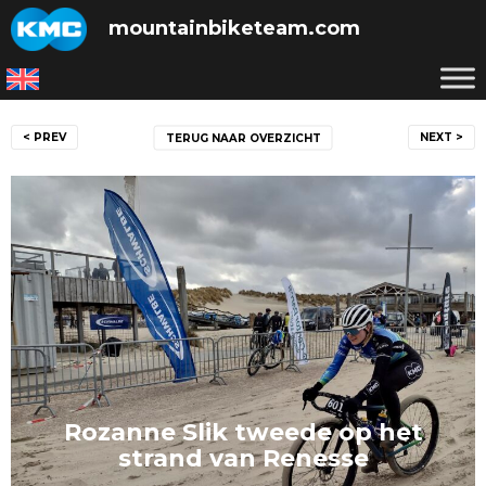
Skip
mountainbiketeam.com
to
content
Bericht
< PREV
NEXT >
TERUG NAAR OVERZICHT
navigatie
Rozanne Slik tweede op het
strand van Renesse