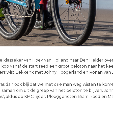
efde klassieker van Hoek van Holland naar Den Helder ov
kop vanaf de start reed een groot peloton naar het keer
koers wist Bekkenk met Johny Hoogerland en Ronan van
 was dan ook blij dat we met drie man weg wisten te k
samen om uit de greep van het peloton te blijven. Joh
as.’, aldus de KMC rijder. Ploeggenoten Bram Rood en M