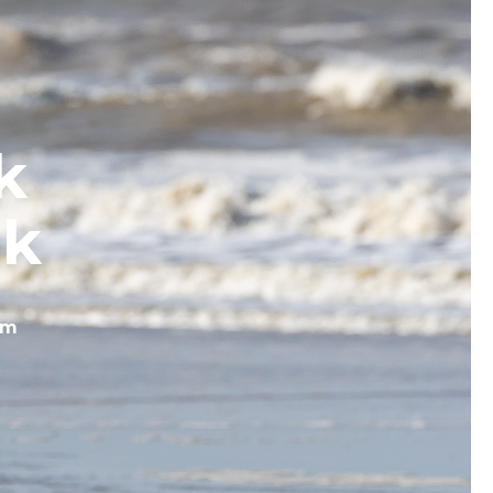
k
jk
om