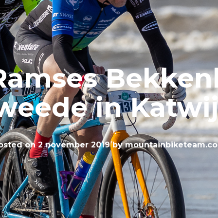
Ramses Bekken
weede in Katwi
osted on
2 november 2019
by
mountainbiketeam.c