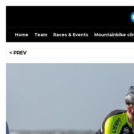
Skip
to
content
Home
Team
Races & Events
Mountainbike cli
Bericht
< PREV
navigatie