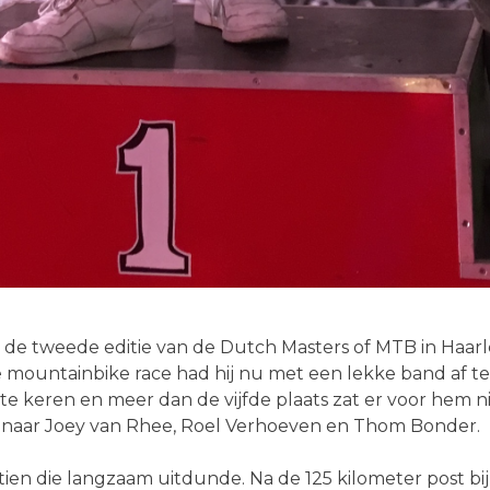
e tweede editie van de Dutch Masters of MTB in Haarle
e mountainbike race had hij nu met een lekke band af te
 te keren en meer dan de vijfde plaats zat er voor hem
innaar Joey van Rhee, Roel Verhoeven en Thom Bonder.
en die langzaam uitdunde. Na de 125 kilometer post bij R