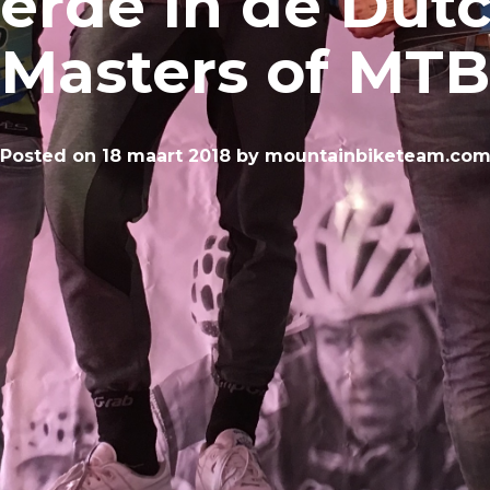
erde in de Dut
Masters of MTB
Posted on
18 maart 2018
by
mountainbiketeam.co