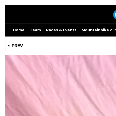
Skip
to
content
Home
Team
Races & Events
Mountainbike cli
Bericht
< PREV
navigatie