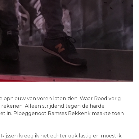
 opnieuw van voren laten zien. Waar Rood vorig
 rekenen. Alleen strijdend tegen de harde
 niet in. Ploeggenoot Ramses Bekkenk maakte toen
ijssen kreeg ik het echter ook lastig en moest ik