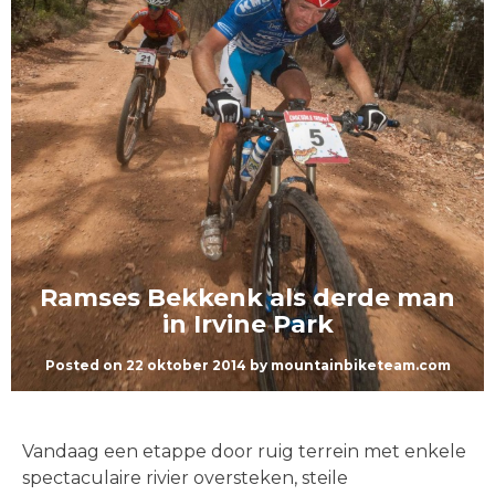
Ramses Bekkenk als derde man
in Irvine Park
Posted on
22 oktober 2014
by
mountainbiketeam.com
Vandaag een etappe door ruig terrein met enkele
spectaculaire rivier oversteken, steile