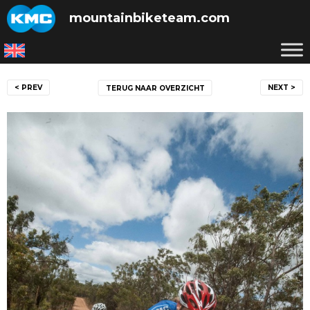
Skip
mountainbiketeam.com
to
content
Bericht
< PREV
NEXT >
TERUG NAAR OVERZICHT
navigatie