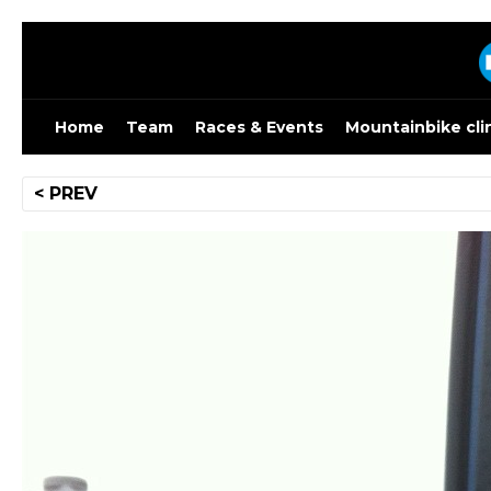
Skip
to
content
Home
Team
Races & Events
Mountainbike cli
Bericht
< PREV
navigatie