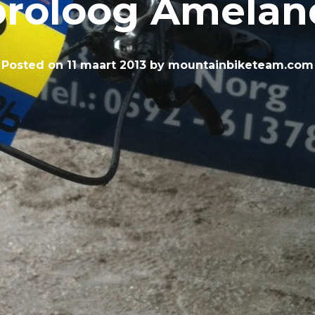
proloog Amelan
Posted on
11 maart 2013
by
mountainbiketeam.com