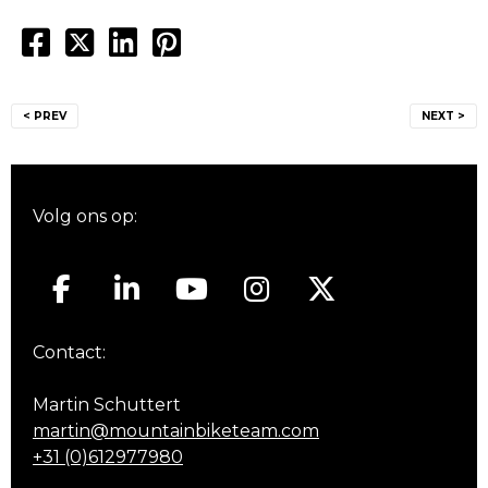
Bericht
< PREV
NEXT >
navigatie
Volg ons op:
Contact:
Martin Schuttert
martin@mountainbiketeam.com
+31 (0)612977980