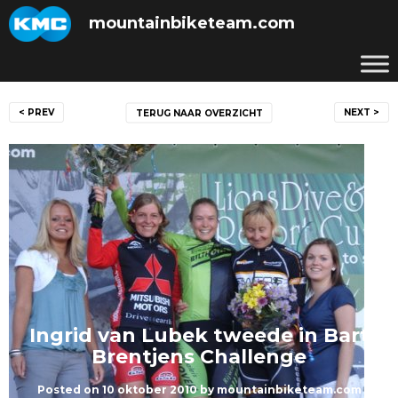
Skip
mountainbiketeam.com
to
content
Bericht
< PREV
NEXT >
TERUG NAAR OVERZICHT
navigatie
Ingrid van Lubek tweede in Bart
Brentjens Challenge
Posted on
10 oktober 2010
by
mountainbiketeam.com